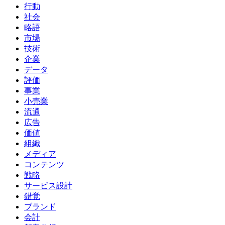
行動
社会
略語
市場
技術
企業
データ
評価
事業
小売業
流通
広告
価値
組織
メディア
コンテンツ
戦略
サービス設計
錯覚
ブランド
会計