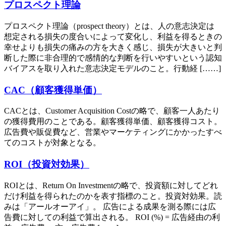
プロスペクト理論
プロスペクト理論（prospect theory）とは、人の意志決定は
想定される損失の度合いによって変化し、利益を得るときの
幸せよりも損失の痛みの方を大きく感じ、損失が大きいと判
断した際に非合理的で感情的な判断を行いやすいという認知
バイアスを取り入れた意志決定モデルのこと。行動経 [……]
CAC（顧客獲得単価）
CACとは、Customer Acquisition Costの略で、顧客一人あたり
の獲得費用のことである。顧客獲得単価、顧客獲得コスト。
広告費や販促費など、営業やマーケティングにかかったすべ
てのコストが対象となる。
ROI（投資対効果）
ROIとは、Return On Investmentの略で、投資額に対してどれ
だけ利益を得られたのかを表す指標のこと。投資対効果。読
みは「アールオーアイ」。 広告による成果を測る際には広
告費に対しての利益で算出される。 ROI (%) = 広告経由の利