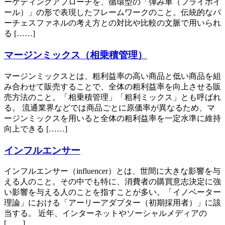
ーケティングアプローチを、循環型の「弾み車（フライホイ
ール）」の形で表現したフレームワークのこと。伝統的なパ
ーチェスファネルの考え方との対比や比較の文脈で用いられ
る [……]
マージンミックス（相乗積管理）
マージンミックスとは、粗利益率の高い商品と低い商品を組
み合わせて販売することで、全体の粗利益率を向上させる販
売方法のこと。「相乗積管理」「粗利ミックス」とも呼ばれ
る。 流通業界などでは商品ごとに原価率が異なるため、マ
ージンミックスを用いると全体の粗利益率を一定水準に維持
向上できる [……]
インフルエンサー
インフルエンサー（influencer）とは、世間に大きな影響を与
える人のこと。その中でも特に、消費者の購買意志決定に強
い影響を与える人のことを指すことが多い。「イノベーター
理論」における「アーリーアダプター（初期採用者）」に該
当する。 近年、インターネットやソーシャルメディアの
[……]