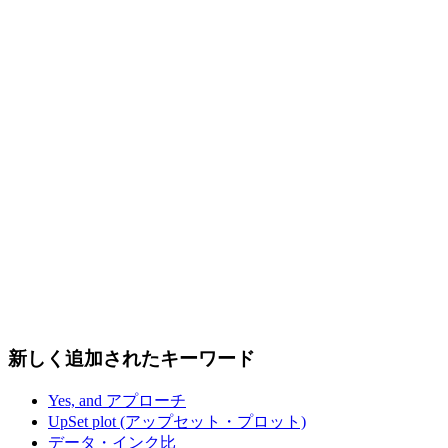
新しく追加されたキーワード
Yes, and アプローチ
UpSet plot (アップセット・プロット)
データ・インク比