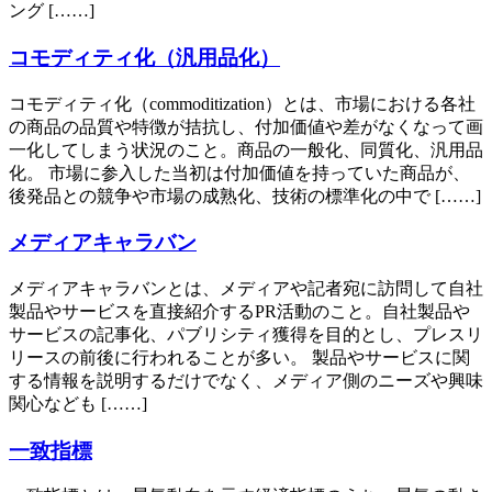
ング [……]
コモディティ化（汎用品化）
コモディティ化（commoditization）とは、市場における各社
の商品の品質や特徴が拮抗し、付加価値や差がなくなって画
一化してしまう状況のこと。商品の一般化、同質化、汎用品
化。 市場に参入した当初は付加価値を持っていた商品が、
後発品との競争や市場の成熟化、技術の標準化の中で [……]
メディアキャラバン
メディアキャラバンとは、メディアや記者宛に訪問して自社
製品やサービスを直接紹介するPR活動のこと。自社製品や
サービスの記事化、パブリシティ獲得を目的とし、プレスリ
リースの前後に行われることが多い。 製品やサービスに関
する情報を説明するだけでなく、メディア側のニーズや興味
関心なども [……]
一致指標