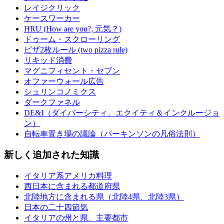
レイジクリック
ケースワーカー
HRU (How are you?, 元気？)
ドゥーム・スクローリング
ピザ2枚ルール (two pizza rule)
リキッド消費
マグニフィセント・セブン
オファーウォール広告
シュリンコノミクス
ダークファネル
DE&I（ダイバーシティ、エクイティ＆インクルージョ
ン）
自転車置き場の議論（パーキンソンの凡俗法則）
新しく追加された知識
イタリア系アメリカ料理
西日本に含まれる都道府県
北陸地方に含まれる県（北陸4県、北陸3県）
日本の二十四節気
イタリアの州と県、主要都市