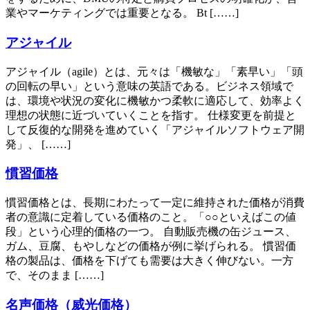
業やマーケティングでは重要となる。 Bt [……]
アジャイル
アジャイル（agile）とは、元々は「機敏な」「素早い」「頭
の回転の早い」という意味の英語である。ビジネス領域で
は、環境や状況の変化に機敏かつ柔軟に適応して、効率よく
理想の状態に近づいていくことを指す。 仕様変更を前提と
して反復的な開発を進めていく「アジャイルソフトウェア開
発」、 [……]
慣習価格
慣習価格とは、長期にわたって一定に維持された価格が消費
者の意識に定着している価格のこと。「○○といえばこの値
段」という心理的価格の一つ。 自動販売機の缶ジュース、
ガム、豆腐、もやしなどの価格が例に挙げられる。 慣習価
格の製品は、価格を下げても需要は大きく伸びない。一方
で、そのまま [……]
名声価格（威光価格）