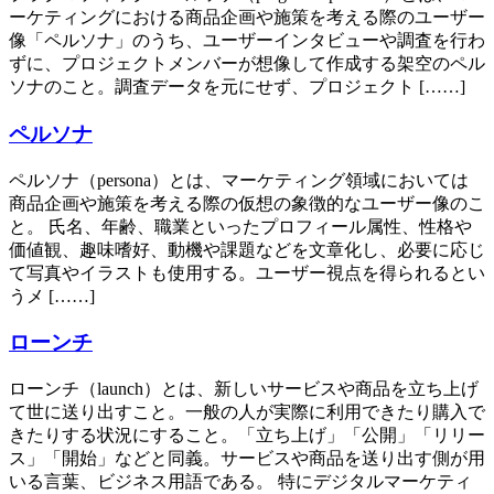
ーケティングにおける商品企画や施策を考える際のユーザー
像「ペルソナ」のうち、ユーザーインタビューや調査を行わ
ずに、プロジェクトメンバーが想像して作成する架空のペル
ソナのこと。調査データを元にせず、プロジェクト [……]
ペルソナ
ペルソナ（persona）とは、マーケティング領域においては
商品企画や施策を考える際の仮想の象徴的なユーザー像のこ
と。 氏名、年齢、職業といったプロフィール属性、性格や
価値観、趣味嗜好、動機や課題などを文章化し、必要に応じ
て写真やイラストも使用する。ユーザー視点を得られるとい
うメ [……]
ローンチ
ローンチ（launch）とは、新しいサービスや商品を立ち上げ
て世に送り出すこと。一般の人が実際に利用できたり購入で
きたりする状況にすること。「立ち上げ」「公開」「リリー
ス」「開始」などと同義。サービスや商品を送り出す側が用
いる言葉、ビジネス用語である。 特にデジタルマーケティ