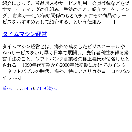
紹介によって、商品購入やサービス利用、会員登録などを促
すマーケティングの仕組み、手法のこと。紹介マーケティン
グ。 顧客が一定の信頼関係のもとで知人にその商品やサー
ビスをおすすめとして紹介する、という仕組み [……]
タイムマシン経営
タイムマシン経営とは、海外で成功したビジネスモデルや
Webサービスをいち早く日本で展開し、先行者利益を得る経
営手法のこと。ソフトバンク創業者の孫正義氏が命名したと
される。 1990年代前期から2000年代初期にかけてのインタ
ーネットバブルの時代、海外、特にアメリカやヨーロッパの
イ [……]
前へ
1
…
3
4
5
6
7
8
9
次へ
投
稿
の
ペ
ー