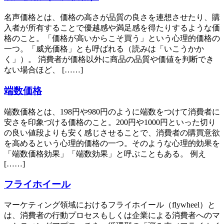
名声価格とは、価格の高さが品質の良さを連想させたり、購
入者が所有することで優越感や満足感を得たりするような価
格のこと。「価格が高いからこそ買う」という心理的価格の
一つ。「威光価格」とも呼ばれる（読みは「いこうかか
く」）。 消費者が価格以外に商品の品質や価値を判断でき
ない場合ほど、 [……]
端数価格
端数価格とは、198円や980円のように端数をつけて消費者に
安さを印象づける価格のこと。200円や1000円といった切り
の良い値段よりも安く感じさせることで、消費者の購買意欲
を高めるという心理的価格の一つ。そのような心理的効果を
「端数価格効果」「端数効果」と呼ぶこともある。 例え
[……]
フライホイール
マーケティング領域におけるフライホイール（flywheel）と
は、消費者の行動プロセスもしくは企業による消費者へのマ