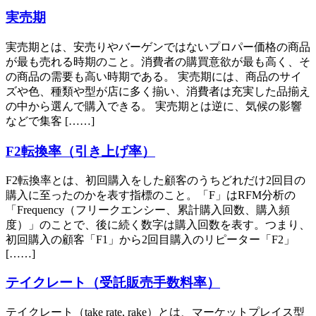
実売期
実売期とは、安売りやバーゲンではないプロパー価格の商品
が最も売れる時期のこと。消費者の購買意欲が最も高く、そ
の商品の需要も高い時期である。 実売期には、商品のサイ
ズや色、種類や型が店に多く揃い、消費者は充実した品揃え
の中から選んで購入できる。 実売期とは逆に、気候の影響
などで集客 [……]
F2転換率（引き上げ率）
F2転換率とは、初回購入をした顧客のうちどれだけ2回目の
購入に至ったのかを表す指標のこと。「F」はRFM分析の
「Frequency（フリークエンシー、累計購入回数、購入頻
度）」のことで、後に続く数字は購入回数を表す。つまり、
初回購入の顧客「F1」から2回目購入のリピーター「F2」
[……]
テイクレート（受託販売手数料率）
テイクレート（take rate, rake）とは、マーケットプレイス型