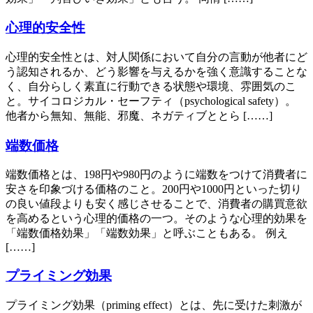
心理的安全性
心理的安全性とは、対人関係において自分の言動が他者にど
う認知されるか、どう影響を与えるかを強く意識することな
く、自分らしく素直に行動できる状態や環境、雰囲気のこ
と。サイコロジカル・セーフティ（psychological safety）。
他者から無知、無能、邪魔、ネガティブととら [……]
端数価格
端数価格とは、198円や980円のように端数をつけて消費者に
安さを印象づける価格のこと。200円や1000円といった切り
の良い値段よりも安く感じさせることで、消費者の購買意欲
を高めるという心理的価格の一つ。そのような心理的効果を
「端数価格効果」「端数効果」と呼ぶこともある。 例え
[……]
プライミング効果
プライミング効果（priming effect）とは、先に受けた刺激が