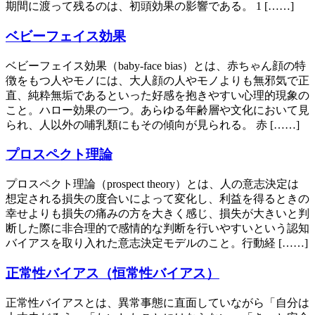
期間に渡って残るのは、初頭効果の影響である。 1 [……]
ベビーフェイス効果
ベビーフェイス効果（baby-face bias）とは、赤ちゃん顔の特
徴をもつ人やモノには、大人顔の人やモノよりも無邪気で正
直、純粋無垢であるといった好感を抱きやすい心理的現象の
こと。ハロー効果の一つ。あらゆる年齢層や文化において見
られ、人以外の哺乳類にもその傾向が見られる。 赤 [……]
プロスペクト理論
プロスペクト理論（prospect theory）とは、人の意志決定は
想定される損失の度合いによって変化し、利益を得るときの
幸せよりも損失の痛みの方を大きく感じ、損失が大きいと判
断した際に非合理的で感情的な判断を行いやすいという認知
バイアスを取り入れた意志決定モデルのこと。行動経 [……]
正常性バイアス（恒常性バイアス）
正常性バイアスとは、異常事態に直面していながら「自分は