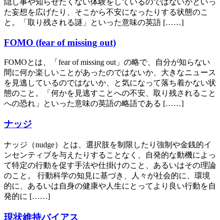
隠し事や知らせたくない体験をしているのではないかといっ
た妄想を広げたり、そこから不安になったりする状態のこ
と。「取り残される謎」といった意味の英語 [……]
FOMO (fear of missing out)
FOMOとは、「fear of missing out」の略で、自分が知らない
間に何か楽しいことがあったのではないか、大きなニュース
を見逃しているのではないか、と気になって落ち着かない状
態のこと。「何かを見逃すことへの不安、取り残されること
への恐れ」といった意味の英語の略語である [……]
ナッジ
ナッジ（nudge）とは、選択肢を制限したり強制や金銭的イ
ンセンティブを与えたりすることなく、自発的な動機によっ
て特定の行動を促す手法や仕掛けのこと、あるいはその理論
のこと。 行動科学の知見に基づき、人々が社会的に、環境
的に、あるいは自身の健康や人生にとってより良い行動を自
発的に [……]
現状維持バイアス