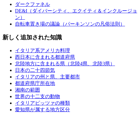
ダークファネル
DE&I（ダイバーシティ、エクイティ＆インクルージョ
ン）
自転車置き場の議論（パーキンソンの凡俗法則）
新しく追加された知識
イタリア系アメリカ料理
西日本に含まれる都道府県
北陸地方に含まれる県（北陸4県、北陸3県）
日本の二十四節気
イタリアの州と県、主要都市
都道府県庁所在地
湘南の範囲
世界の十二支の動物
イタリアピッツァの種類
愛知県が属する地方区分