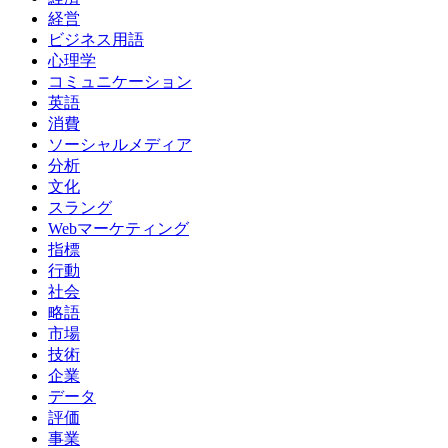
経営
ビジネス用語
心理学
コミュニケーション
英語
消費
ソーシャルメディア
分析
文化
スラング
Webマーケティング
指標
行動
社会
略語
市場
技術
企業
データ
評価
事業