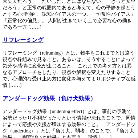
大丈夫だろう」「たいしたことにはならない」「きっと安全
だろう」と正常の範囲内であると考えて、心の平静を保とう
とする心理傾向、認知バイアスの一つ。「恒常性バイアス」
「正常化の偏見」。 人間が生きていく上で必要な心の働き
である一方 [……]
リフレーミング
リフレーミング（reframing）とは、物事をこれまでとは違う
視点や枠組みで見ること。あるいは、そうすることによって
気分や感情に変化が生じること。 これまでの考え方とは異
なるアプローチをしたり、視点や解釈を変えたりすること
で、心理的な受け止め方に変化を与えてよりポジティブな感
情 [……]
アンダードッグ効果（負け犬効果）
アンダードッグ効果（underdog effect）とは、事前の予測で
劣勢だったり不利だったりという情報が流れることで、同情
によって応援や支援が増加する効果のこと。「アンダードッ
グ（underdog）」とは「負け犬、弱者」のことで、「負け犬
効果」「判官びいき効果」とも言う。 同情 [……]