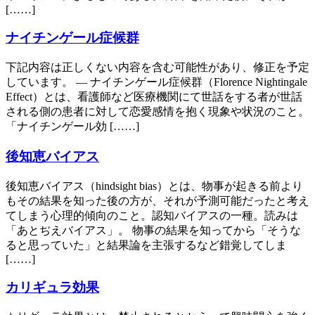
[……]
ナイチンゲール症候群
下記内容は正しくない内容を含む可能性があり、修正を予定
しています。 — ナイチンゲール症候群（Florence Nightingale
Effect）とは、看護師など医療機関にて世話をする者が世話
される側の患者に対して恋愛感情を抱く現象や状況のこと。
「ナイチンゲール効 [……]
後知恵バイアス
後知恵バイアス（hindsight bias）とは、物事が起きる前より
もその結果を知った後の方が、それが予測可能だったと考え
てしまう心理的傾向のこと。認知バイアスの一種。読みは
「あとぢえバイアス」。 物事の結果を知ってから「そうな
ると思っていた」と結果論を主張するなど錯覚してしま
[……]
カリギュラ効果