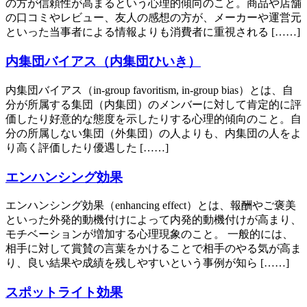
の方が信頼性が高まるという心理的傾向のこと。商品や店舗
の口コミやレビュー、友人の感想の方が、メーカーや運営元
といった当事者による情報よりも消費者に重視される [……]
内集団バイアス（内集団ひいき）
内集団バイアス（in-group favoritism, in-group bias）とは、自
分が所属する集団（内集団）のメンバーに対して肯定的に評
価したり好意的な態度を示したりする心理的傾向のこと。自
分の所属しない集団（外集団）の人よりも、内集団の人をよ
り高く評価したり優遇した [……]
エンハンシング効果
エンハンシング効果（enhancing effect）とは、報酬やご褒美
といった外発的動機付けによって内発的動機付けが高まり、
モチベーションが増加する心理現象のこと。 一般的には、
相手に対して賞賛の言葉をかけることで相手のやる気が高ま
り、良い結果や成績を残しやすいという事例が知ら [……]
スポットライト効果