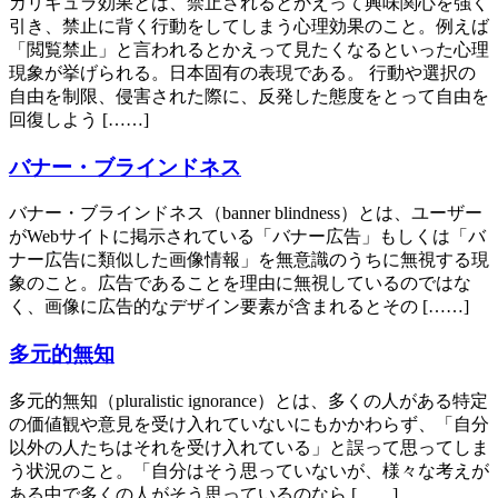
カリギュラ効果とは、禁止されるとかえって興味関心を強く
引き、禁止に背く行動をしてしまう心理効果のこと。例えば
「閲覧禁止」と言われるとかえって見たくなるといった心理
現象が挙げられる。日本固有の表現である。 行動や選択の
自由を制限、侵害された際に、反発した態度をとって自由を
回復しよう [……]
バナー・ブラインドネス
バナー・ブラインドネス（banner blindness）とは、ユーザー
がWebサイトに掲示されている「バナー広告」もしくは「バ
ナー広告に類似した画像情報」を無意識のうちに無視する現
象のこと。広告であることを理由に無視しているのではな
く、画像に広告的なデザイン要素が含まれるとその [……]
多元的無知
多元的無知（pluralistic ignorance）とは、多くの人がある特定
の価値観や意見を受け入れていないにもかかわらず、「自分
以外の人たちはそれを受け入れている」と誤って思ってしま
う状況のこと。「自分はそう思っていないが、様々な考えが
ある中で多くの人がそう思っているのなら [……]