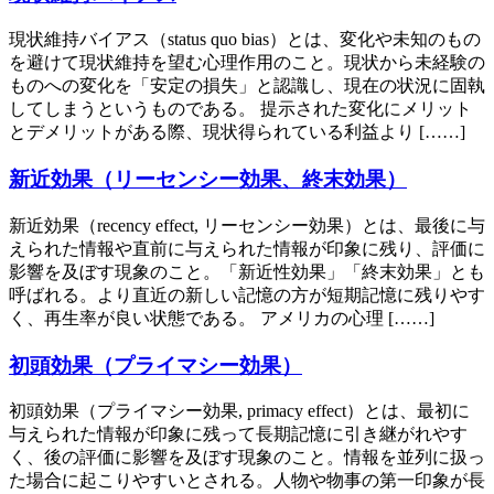
現状維持バイアス（status quo bias）とは、変化や未知のもの
を避けて現状維持を望む心理作用のこと。現状から未経験の
ものへの変化を「安定の損失」と認識し、現在の状況に固執
してしまうというものである。 提示された変化にメリット
とデメリットがある際、現状得られている利益より [……]
新近効果（リーセンシー効果、終末効果）
新近効果（recency effect, リーセンシー効果）とは、最後に与
えられた情報や直前に与えられた情報が印象に残り、評価に
影響を及ぼす現象のこと。「新近性効果」「終末効果」とも
呼ばれる。より直近の新しい記憶の方が短期記憶に残りやす
く、再生率が良い状態である。 アメリカの心理 [……]
初頭効果（プライマシー効果）
初頭効果（プライマシー効果, primacy effect）とは、最初に
与えられた情報が印象に残って長期記憶に引き継がれやす
く、後の評価に影響を及ぼす現象のこと。情報を並列に扱っ
た場合に起こりやすいとされる。人物や物事の第一印象が長