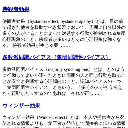
傍観者効果
傍観者効果（bystander effect, bystander apathy）とは、目の前
で起きた他者を救助すべき状況において、周囲に自分以外の
多くの人がいることによって対処する行動が抑制される集団
心理現象のこと。傍観者が多いほどその心理現象は強くな
る。 傍観者効果が生じる要 [……]
多数派同調バイアス（集団同調性バイアス）
多数派同調バイアス（majority synching bias）とは、どのよう
に行動してよいか迷ったときに周囲の人と同じ行動を取るこ
とが安全と判断する心理傾向のこと。認知バイアスの一つ。
「集団同調性バイアス」ともいう。 「多くの人がそう考え
たり行動したりするのであれば、それが正 [……]
ウィンザー効果
ウィンザー効果（Windsor effect）とは、本人や提供者から発
信される情報よりも、第三者が発信して間接的に伝わる情報