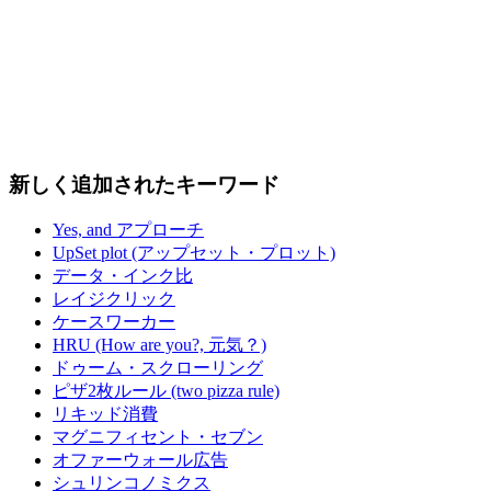
新しく追加されたキーワード
Yes, and アプローチ
UpSet plot (アップセット・プロット)
データ・インク比
レイジクリック
ケースワーカー
HRU (How are you?, 元気？)
ドゥーム・スクローリング
ピザ2枚ルール (two pizza rule)
リキッド消費
マグニフィセント・セブン
オファーウォール広告
シュリンコノミクス