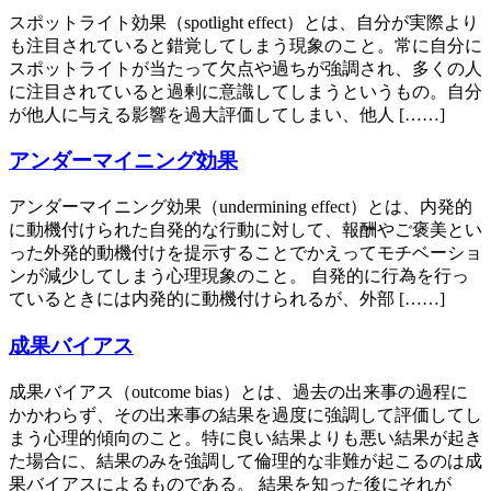
スポットライト効果（spotlight effect）とは、自分が実際より
も注目されていると錯覚してしまう現象のこと。常に自分に
スポットライトが当たって欠点や過ちが強調され、多くの人
に注目されていると過剰に意識してしまうというもの。自分
が他人に与える影響を過大評価してしまい、他人 [……]
アンダーマイニング効果
アンダーマイニング効果（undermining effect）とは、内発的
に動機付けられた自発的な行動に対して、報酬やご褒美とい
った外発的動機付けを提示することでかえってモチベーショ
ンが減少してしまう心理現象のこと。 自発的に行為を行っ
ているときには内発的に動機付けられるが、外部 [……]
成果バイアス
成果バイアス（outcome bias）とは、過去の出来事の過程に
かかわらず、その出来事の結果を過度に強調して評価してし
まう心理的傾向のこと。特に良い結果よりも悪い結果が起き
た場合に、結果のみを強調して倫理的な非難が起こるのは成
果バイアスによるものである。 結果を知った後にそれが