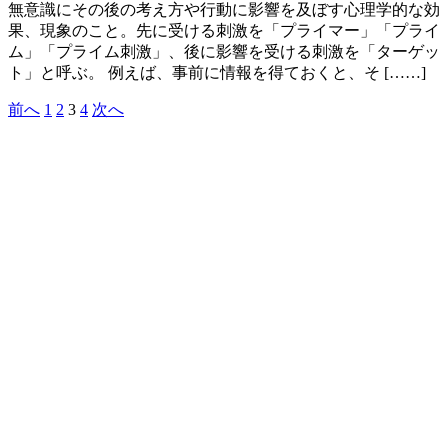
無意識にその後の考え方や行動に影響を及ぼす心理学的な効
果、現象のこと。先に受ける刺激を「プライマー」「プライ
ム」「プライム刺激」、後に影響を受ける刺激を「ターゲッ
ト」と呼ぶ。 例えば、事前に情報を得ておくと、そ [……]
前へ
1
2
3
4
次へ
投
稿
の
ペ
ー
ジ
送
り