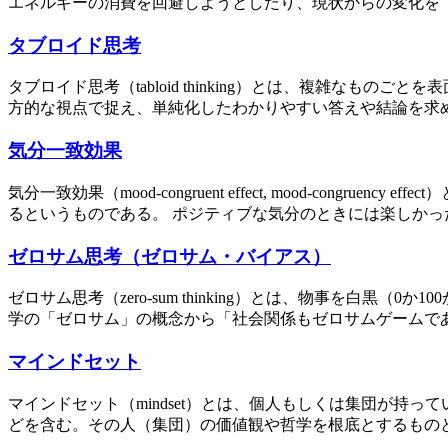
エネルギーの消費を回避しようとしたり、現状からの変化を「
タブロイド思考
タブロイド思考（tabloid thinking）とは、複雑
方的な視点で捉え、単純化したわかりやすい答えや結論を求めよ
気分一致効果
気分一致効果（mood-congruent effect, mood-c
るというものである。 ポジティブな気分のときには楽しかった
ゼロサム思考（ゼロサム・バイアス）
ゼロサム思考（zero-sum thinking）とは、物事を白黒（0
学の「ゼロサム」の概念から「社会関係もゼロサムゲームである
マインドセット
マインドセット（mindset）とは、個人もしくは集団が
どを含む。その人（集団）の価値観や哲学を根底とするものと