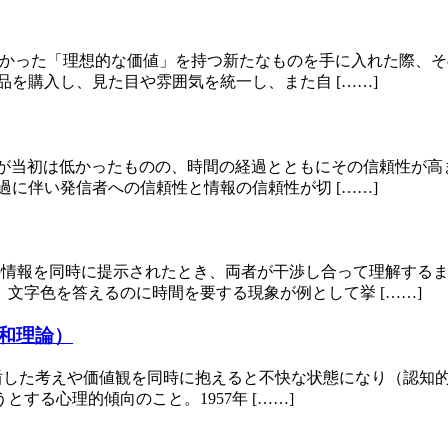
生活環境になかった「理想的な価値」を持つ新たなものを手に入れた
を購入し、見た目や雰囲気を統一し、また自 [……]
憑性や信頼性が当初は低かったものの、時間の経過とともにその信頼
に伴い発信者への信頼性と情報の信頼性が切 [……]
れない2つの情報を同時に提示されたとき、両者が干渉し合って理解
文字色を答えるのに時間を要する現象が例として挙 [……]
和理論）
は、人は2つの矛盾した考えや価値観を同時に抱えると不快な状態にな
する心理的傾向のこと。1957年 [……]