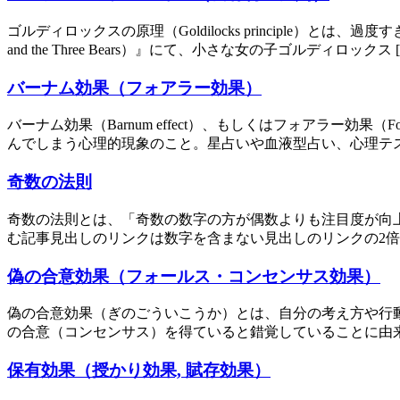
ゴルディロックスの原理（Goldilocks principle）
and the Three Bears）』にて、小さな女の子ゴルディロックス 
バーナム効果（フォアラー効果）
バーナム効果（Barnum effect）、もしくはフォアラー効
んでしまう心理的現象のこと。星占いや血液型占い、心理テス
奇数の法則
奇数の法則とは、「奇数の数字の方が偶数よりも注目度が向上したり
む記事見出しのリンクは数字を含まない見出しのリンクの2倍
偽の合意効果（フォールス・コンセンサス効果）
偽の合意効果（ぎのごういこうか）とは、自分の考え方や行
の合意（コンセンサス）を得ていると錯覚していることに由来する。
保有効果（授かり効果, 賦存効果）