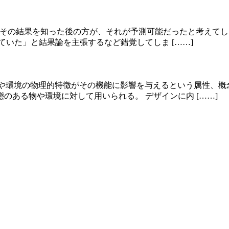
きる前よりもその結果を知った後の方が、それが予測可能だったと考
いた」と結果論を主張するなど錯覚してしま [……]
とは、物や環境の物理的特徴がその機能に影響を与えるという属性
のある物や環境に対して用いられる。 デザインに内 [……]