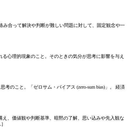
要素が絡み合って解決や判断が難しい問題に対して、固定観念や一
憶の想起が促進される心理的現象のこと。そのときの気分が思考に影響を与え
のこと。「ゼロサム・バイアス (zero-sum bias)」。 経済
心構え、価値観や判断基準、暗黙の了解、思い込みや先入観な
]