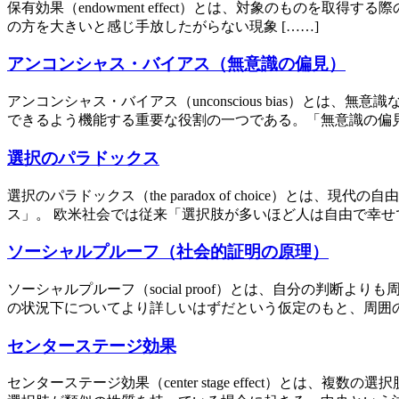
保有効果（endowment effect）とは、対象のものを取得する際の支払意
の方を大きいと感じ手放したがらない現象 [……]
アンコンシャス・バイアス（無意識の偏見）
アンコンシャス・バイアス（unconscious bias）
できるよう機能する重要な役割の一つである。「無意識の偏見
選択のパラドックス
選択のパラドックス（the paradox of choice
ス」。 欧米社会では従来「選択肢が多いほど人は自由で幸せで
ソーシャルプルーフ（社会的証明の原理）
ソーシャルプルーフ（social proof）とは、自分の判
の状況下についてより詳しいはずだという仮定のもと、周囲の
センターステージ効果
センターステージ効果（center stage effect）