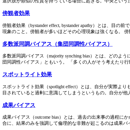
選択肢が類似の性質を持っている場合に起きる。中央という注
傍観者効果
傍観者効果（bystander effect, bystander 
現象のこと。傍観者が多いほどその心理現象は強くなる。 傍観
多数派同調バイアス（集団同調性バイアス）
多数派同調バイアス（majority synching bia
団同調性バイアス」ともいう。 「多くの人がそう考えたり行動
スポットライト効果
スポットライト効果（spotlight effect）とは、
目されていると過剰に意識してしまうというもの。自分が他人
成果バイアス
成果バイアス（outcome bias）とは、過去の出来事
合に、結果のみを強調して倫理的な非難が起こるのは成果バイ