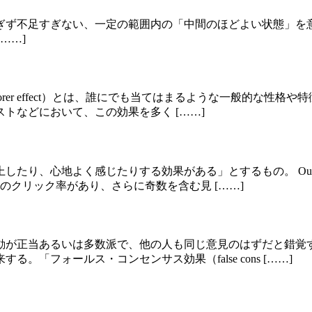
とは、過度すぎず不足すぎない、一定の範囲内の「中間のほどよい状態」を意
[……]
果（Forer effect）とは、誰にでも当てはまるような一般的
トなどにおいて、この効果を多く [……]
、心地よく感じたりする効果がある」とするもの。 Outbrai
のクリック率があり、さらに奇数を含む見 [……]
動が正当あるいは多数派で、他の人も同じ意見のはずだと錯覚
「フォールス・コンセンサス効果（false cons [……]