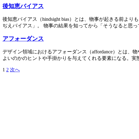
後知恵バイアス
後知恵バイアス（hindsight bias）とは、物事が起
ぢえバイアス」。 物事の結果を知ってから「そうなると思って
アフォーダンス
デザイン領域におけるアフォーダンス（affordance）
よいのかのヒントや手掛かりを与えてくれる要素になる。実態
1
2
次へ
投
稿
の
ペ
ー
ジ
送