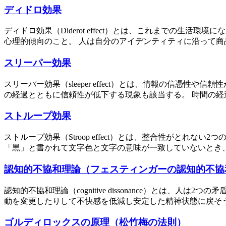
ディドロ効果
ディドロ効果（Diderot effect）とは、これまでの
心理的傾向のこと。 人は自分のアイデンティティに沿って商品
スリーパー効果
スリーパー効果（sleeper effect）とは、情報の信
の経過とともに信頼性が低下する現象も該当する。 時間の経過
ストループ効果
ストループ効果（Stroop effect）とは、整合性がと
「黒」と書かれて文字色と文字の意味が一致していないとき、
認知的不協和理論（フェスティンガーの認知的不協
認知的不協和理論（cognitive dissonance）と
動を変更したりして不快感を低減し安定した精神状態に戻そうと
ゴルディロックスの原理（松竹梅の法則）