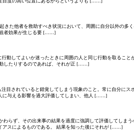
目度の高い位置にあるからというよりも [……]
apathy）とは、目の前で起きた他者を救助すべき状況において、周囲に
者効果が生じる要 [……]
s）とは、どのように行動してよいか迷ったときに周囲の人と同じ行動を
したりするのであれば、それが正 [……]
自分が実際よりも注目されていると錯覚してしまう現象のこと。常に自
に与える影響を過大評価してしまい、他人 [……]
の過程にかかわらず、その出来事の結果を過度に強調して評価してし
アスによるものである。 結果を知った後にそれが [……]