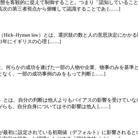
している状態を客観的に捉えて制御すること。つまり「認知してい
次の第三者視点から俯瞰して認識することであ [……]
法則（Hick–Hyman law）とは、選択肢の数と人の意思決定
年にイギリスの心理 [……]
存バイアスとは、何らかの成功を遂げた一部の人物や企業、物事のみ
なく、一部の成功事例のみをもって判断 [……]
インドスポット）とは、自分の判断は他人よりもバイアスの影響を受
らも、自分自身についてはその影響は他人 [……]
思決定や選択が最初に設定されている初期値（デフォルト）に影響さ