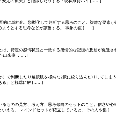
安定の損失」と認識したりする「現状維持バイ [……]
なものごとを表面的に単純化、類型化して判断する思考のこと。複雑な
うとする思考などが該当する。 事象の複 [……]
ongruency effect）とは、特定の感情状態と一致する感情的な記
出来事 [……]
か100か）で判断したり選択肢を極端な2択に絞り込んだりしてしまう思考
」と極端に解 [……]
持っているものの見方、考え方、思考傾向のセットのこと。信念や
いえる。 マインドセットが確立していると、その人や集 [……