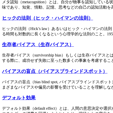
メタ認知（metacognition）とは、自分が物事を認知
味であり、知覚、情動、記憶、思考などの自己の認知活動を高
ヒックの法則（ヒック・ハイマンの法則）
ヒックの法則（Hick’s law）あるいはヒック・ハイマンの
る時間も対数的に長くなるという心理学的な法則のこと。1951
生存者バイアス（生存バイアス）
生存者バイアス（survivorship bias）もしくは生
する際に、成功せず失敗に至った数多くの事象を考慮すること
バイアスの盲点（バイアスブラインドスポット）
バイアスの盲点（bias blind spot, バイアスブラ
まざまなバイアスや偏見の影響を受けていることを理解しなが
デフォルト効果
デフォルト効果（default effect）とは、人間の意