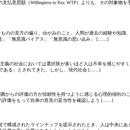
思額（Willingness to Pay, WTP）よりも、その対象物を手放す際
とは、無意識なものの見方の偏り、ゆがみのこと。人間が過去の経験
」「無意識バイアス」「無意識の思い込み」 [……]
）とは、現代の自由主義の社会においては選択肢が多いほど人は不幸を感
ある」とされてきた。しかし、現代社会 [……]
断よりも周囲からの評価の方が信頼性を持つように感じる心理的傾
評価をもって自身の意見の妥当性を確認しよう [……]
とは、複数の選択肢で構成されたラインナップを提示されたとき、人は